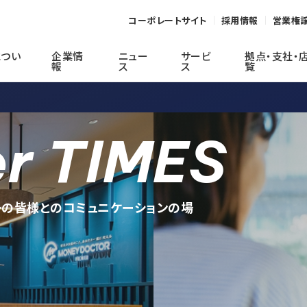
コーポレートサイト
採用情報
営業権
につい
企業情
ニュー
サービ
拠点・支社・
報
ス
ス
覧
er TIMES
報告
ーの皆様とのコミュニケーションの場