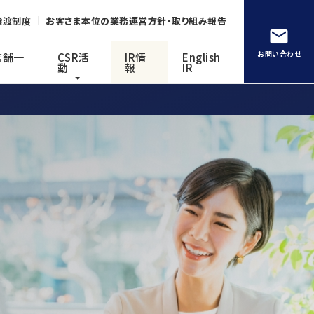
譲渡制度
お客さま本位の業務運営方針・取り組み報告
お問い合わせ
店舗一
CSR活
IR情
English
動
報
IR