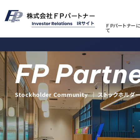
ＦＰパートナー
て
CSR活動
FP Partn
詳しく見る
CSR活動
Stockholder Community
｜ ストックホルダ