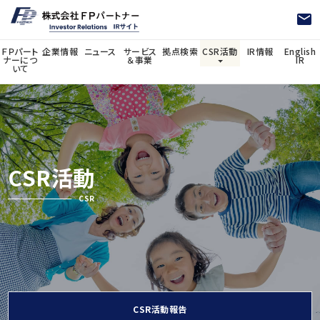
ＦＰパート
企業情報
ニュース
サービス
拠点検索
CSR活動
IR情報
English
ナーにつ
＆事業
IR
いて
CSR活動
詳しく見る
CSR活動
CSR活動報告
CSR
CSR活動報告