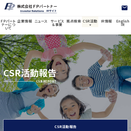
ＦＰパート
企業情報
ニュース
サービス
拠点検索
CSR活動
IR情報
English
ナーにつ
＆事業
IR
いて
CSR活動
詳しく見る
CSR活動報告
CSR活動報告
CSR REPORT
CSR活動報告